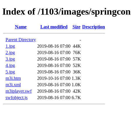
Index of /1103/images/springcon
Name
Last modified
Size
Description
Parent Directory
-
1.jpg
2019-08-16 07:00
44K
2.jpg
2019-08-16 07:00
76K
3.jpg
2019-08-16 07:00
57K
4.jpg
2019-08-16 07:00
52K
5.jpg
2019-08-16 07:00
36K
m3i.htm
2019-10-16 07:00
1.3K
m3i.xml
2019-08-16 07:00
1.0K
m3iplayer.swf
2019-08-16 07:00
42K
swfobject.js
2019-08-16 07:00
6.7K