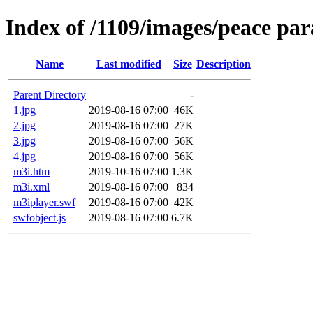
Index of /1109/images/peace pa
Name
Last modified
Size
Description
Parent Directory
-
1.jpg
2019-08-16 07:00
46K
2.jpg
2019-08-16 07:00
27K
3.jpg
2019-08-16 07:00
56K
4.jpg
2019-08-16 07:00
56K
m3i.htm
2019-10-16 07:00
1.3K
m3i.xml
2019-08-16 07:00
834
m3iplayer.swf
2019-08-16 07:00
42K
swfobject.js
2019-08-16 07:00
6.7K