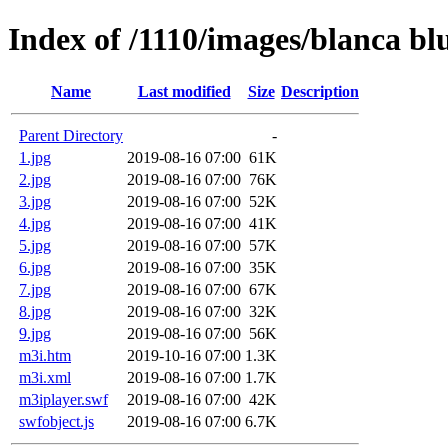
Index of /1110/images/blanca bl
Name
Last modified
Size
Description
Parent Directory
-
1.jpg
2019-08-16 07:00
61K
2.jpg
2019-08-16 07:00
76K
3.jpg
2019-08-16 07:00
52K
4.jpg
2019-08-16 07:00
41K
5.jpg
2019-08-16 07:00
57K
6.jpg
2019-08-16 07:00
35K
7.jpg
2019-08-16 07:00
67K
8.jpg
2019-08-16 07:00
32K
9.jpg
2019-08-16 07:00
56K
m3i.htm
2019-10-16 07:00
1.3K
m3i.xml
2019-08-16 07:00
1.7K
m3iplayer.swf
2019-08-16 07:00
42K
swfobject.js
2019-08-16 07:00
6.7K