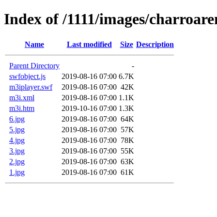
Index of /1111/images/charroare
Name
Last modified
Size
Description
Parent Directory
-
swfobject.js
2019-08-16 07:00
6.7K
m3iplayer.swf
2019-08-16 07:00
42K
m3i.xml
2019-08-16 07:00
1.1K
m3i.htm
2019-10-16 07:00
1.3K
6.jpg
2019-08-16 07:00
64K
5.jpg
2019-08-16 07:00
57K
4.jpg
2019-08-16 07:00
78K
3.jpg
2019-08-16 07:00
55K
2.jpg
2019-08-16 07:00
63K
1.jpg
2019-08-16 07:00
61K