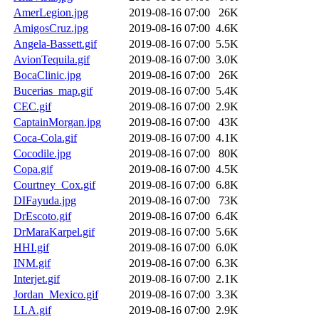
AmerLegion.jpg
2019-08-16 07:00
26K
AmigosCruz.jpg
2019-08-16 07:00
4.6K
Angela-Bassett.gif
2019-08-16 07:00
5.5K
AvionTequila.gif
2019-08-16 07:00
3.0K
BocaClinic.jpg
2019-08-16 07:00
26K
Bucerias_map.gif
2019-08-16 07:00
5.4K
CEC.gif
2019-08-16 07:00
2.9K
CaptainMorgan.jpg
2019-08-16 07:00
43K
Coca-Cola.gif
2019-08-16 07:00
4.1K
Cocodile.jpg
2019-08-16 07:00
80K
Copa.gif
2019-08-16 07:00
4.5K
Courtney_Cox.gif
2019-08-16 07:00
6.8K
DIFayuda.jpg
2019-08-16 07:00
73K
DrEscoto.gif
2019-08-16 07:00
6.4K
DrMaraKarpel.gif
2019-08-16 07:00
5.6K
HHI.gif
2019-08-16 07:00
6.0K
INM.gif
2019-08-16 07:00
6.3K
Interjet.gif
2019-08-16 07:00
2.1K
Jordan_Mexico.gif
2019-08-16 07:00
3.3K
LLA.gif
2019-08-16 07:00
2.9K