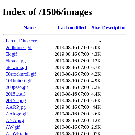
Index of /1506/images
Name
Last modified
Size
Description
Parent Directory
-
2ndhomes.gif
2019-08-16 07:00
6.0K
5k.gif
2019-08-16 07:00
4.3K
5krace.jpg
2019-08-16 07:00
12K
5kswim.gif
2019-08-16 07:00
6.7K
50srocknroll.gif
2019-08-16 07:00
4.2K
101hottest.gif
2019-08-16 07:00
4.9K
200peso.gif
2019-08-16 07:00
7.2K
2015tc.gif
2019-08-16 07:00
4.4K
2015tc.jpg
2019-08-16 07:00
6.6K
AARP.jpg
2019-08-16 07:00
44K
AAlogo.gif
2019-08-16 07:00
3.6K
ANA.jpg
2019-08-16 07:00
12K
AW.gif
2019-08-16 07:00
2.9K
AltaVista.jpg
2019-08-16 07:00
67K