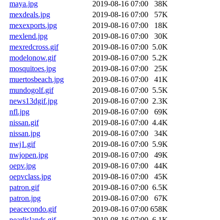
maya.jpg
2019-08-16 07:00
38K
mexdeals.jpg
2019-08-16 07:00
57K
mexexports.jpg
2019-08-16 07:00
18K
mexlend.jpg
2019-08-16 07:00
30K
mexredcross.gif
2019-08-16 07:00
5.0K
modelonow.gif
2019-08-16 07:00
5.2K
mosquitoes.jpg
2019-08-16 07:00
25K
muertosbeach.jpg
2019-08-16 07:00
41K
mundogolf.gif
2019-08-16 07:00
5.5K
news13dgif.jpg
2019-08-16 07:00
2.3K
nfl.jpg
2019-08-16 07:00
69K
nissan.gif
2019-08-16 07:00
4.4K
nissan.jpg
2019-08-16 07:00
34K
nwj1.gif
2019-08-16 07:00
5.9K
nwjopen.jpg
2019-08-16 07:00
49K
oepv.jpg
2019-08-16 07:00
44K
oepvclass.jpg
2019-08-16 07:00
45K
patron.gif
2019-08-16 07:00
6.5K
patron.jpg
2019-08-16 07:00
67K
peacecondo.gif
2019-08-16 07:00
658K
pearlislands.gif
2019-08-16 07:00
6.1K