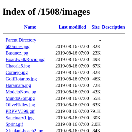
Index of /1508/images
Name
Last modified
Size
Description
Parent Directory
-
600miles.jpg
2019-08-16 07:00
32K
Basanez.jpg
2019-08-16 07:00
23K
BoardwalkRocio.jpg
2019-08-16 07:00
49K
Chacala5.jpg
2019-08-16 07:00
67K
Cornejo.jpg
2019-08-16 07:00
32K
GolfRotarios.jpg
2019-08-16 07:00
46K
Haramara.jpg
2019-08-16 07:00
72K
ModeloNow.jpg
2019-08-16 07:00
43K
MundoGolf.jpg
2019-08-16 07:00
55K
OliveRidley.jpg
2019-08-16 07:00
63K
PRPVV399.gif
2019-08-16 07:00
791K
Sanctuary1.jpg
2019-08-16 07:00
30K
Sprint.gif
2019-08-16 07:00
2.0K
Xinalani-beach2.jpg
2019-08-16 07:00
84K