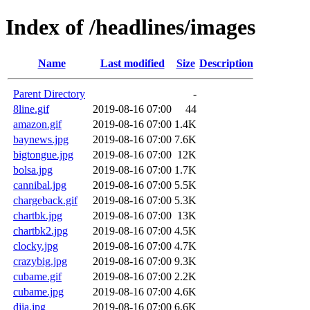
Index of /headlines/images
Name
Last modified
Size
Description
Parent Directory
-
8line.gif
2019-08-16 07:00
44
amazon.gif
2019-08-16 07:00
1.4K
baynews.jpg
2019-08-16 07:00
7.6K
bigtongue.jpg
2019-08-16 07:00
12K
bolsa.jpg
2019-08-16 07:00
1.7K
cannibal.jpg
2019-08-16 07:00
5.5K
chargeback.gif
2019-08-16 07:00
5.3K
chartbk.jpg
2019-08-16 07:00
13K
chartbk2.jpg
2019-08-16 07:00
4.5K
clocky.jpg
2019-08-16 07:00
4.7K
crazybig.jpg
2019-08-16 07:00
9.3K
cubame.gif
2019-08-16 07:00
2.2K
cubame.jpg
2019-08-16 07:00
4.6K
djia.jpg
2019-08-16 07:00
6.6K