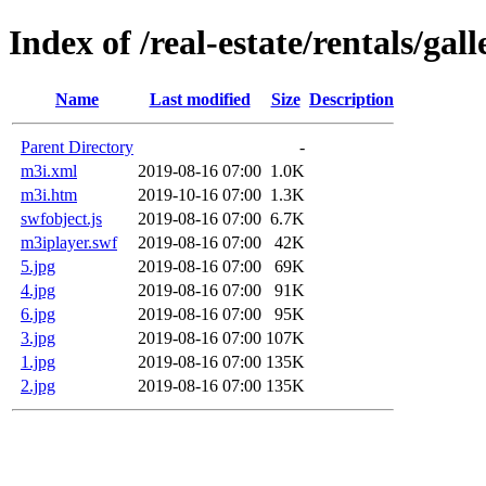
Index of /real-estate/rentals/ga
Name
Last modified
Size
Description
Parent Directory
-
m3i.xml
2019-08-16 07:00
1.0K
m3i.htm
2019-10-16 07:00
1.3K
swfobject.js
2019-08-16 07:00
6.7K
m3iplayer.swf
2019-08-16 07:00
42K
5.jpg
2019-08-16 07:00
69K
4.jpg
2019-08-16 07:00
91K
6.jpg
2019-08-16 07:00
95K
3.jpg
2019-08-16 07:00
107K
1.jpg
2019-08-16 07:00
135K
2.jpg
2019-08-16 07:00
135K