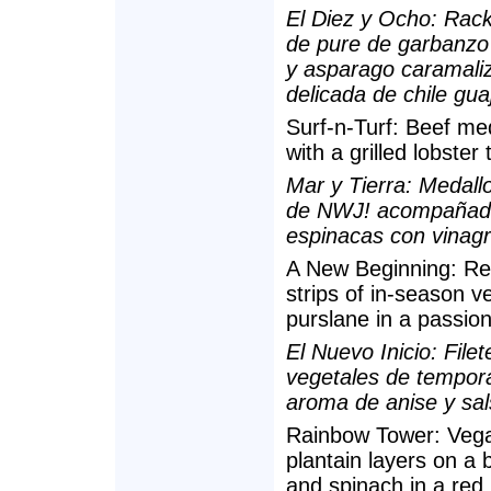
El Diez y Ocho: Rac
de pure de garbanzo 
y asparago caramali
delicada de chile gua
Surf-n-Turf: Beef med
with a grilled lobster
Mar y Tierra: Medallon
de NWJ! acompañado 
espinacas con vinagr
A New Beginning: Red
strips of in-season 
purslane in a passion
El Nuevo Inicio: Fil
vegetales de tempor
aroma de anise y sal
Rainbow Tower: Vegan
plantain layers on a
and spinach in a red